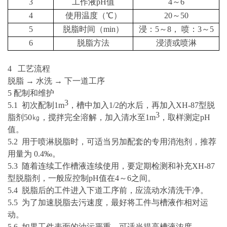
3
工作液
pH值
4～6
4
使用温度（
℃）
20～50
5
脱脂时间（
min）
浸：
5～8， 喷：3～5
6
脱脂方法
浸渍或喷淋
4 工艺流程
脱脂
→
水洗
→
下一道工序
5 配制和维护
3
5.1 初次配制1m
，槽中加入
1/2的水后，再加入XH-87型脱
3
脂剂50㎏，搅拌完全溶解，加入清水至1m
，取样测定
pH
值。
5.2 用于喷淋脱脂时，可适当另加配套的专用消泡剂，推荐
用量为 0.4‰。
5.3 随着连续工作槽液连续使用，要定期检测和补充XH-87
型脱脂剂，一般应控制pH值在4～6之间。
5.4 脱脂后的工件进入下道工序前，应流动水清洗干净。
5.5 为了加速脱脂去污速度，最好将工件与槽液作相对运
动。
5.6 如果工件表面的油污严重，可适当提高槽液浓度。