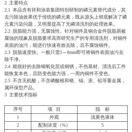
2 主要特点
2.1
本品含有祥和
涂装
集团特别研制的磷元素替代成分，其
去污除油效果优于传统的磷元素，既从源头上彻底解决了磷
元素污染问题，又明显提高了无磷
清洗剂
的处理效果。
2.2
脱脂能力强，无腐蚀性。
针对铜件及铜合金件脱脂易被
腐蚀的现象及脱脂要求高而研究生产的专用清洗剂，
对铜件
表面的油污，能进行快速有效去除，且不腐蚀铜件。
2.
3
脱脂速度快。一般只需
5～8min即可将铜件表面油污去
除干净。
2.
4
能很好的去除铜氧化层或铜锈，不伤基材。清洗后工件
能恢复本色，且防变色能力强，一周内铜件不变色。
2.5 不含无机酸，不含磷酸根和铬、镉、汞、铅等重金属，
属环保型产品。
3 主要技术指标
序号
项
目
指
标
1
外观
浅黄色液体
2
配制浓度（
%）
5