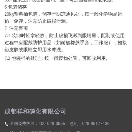
6 包装储存
20
kg
塑料桶包装，储存于阴凉通风处，按一般化学物品运
输、储存，
注意防止破损泄漏
。
7 注意事项
7.1
装卸时轻拿轻放，防止破损飞溅到眼睛里，配制或使用
过程中应配戴防护用品
（
如耐酸橡胶手套，工作服）
，如接
触皮肤或眼睛
立即
用水冲洗。
7.2
包装桶的处理：按一般废物处置，可回收利用。
成都祥和磷化有限公司
全国免费热线：400-028-3855 总机：028-85177430