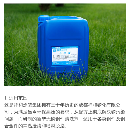
1 适用范围
这是祥和
涂装
集团拥有三十年历史的成都祥和磷化有限公
司，为满足当今环保高压的要求，从配方上彻底解决磷污染
问题，而研制的新型无磷
铜件清洗
剂，
适用于各类铜件及铜
合金件的常温浸渍和喷淋脱脂。