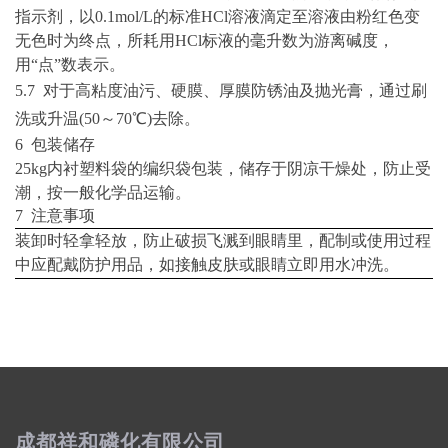
指示剂，以
0.1mol/L
的标准
HCl溶液滴定至溶液由粉红色变
无色时为终点，所耗用HCl标液的毫升数为游离碱度，
用“点”数表示。
5.
7 对于高粘度油污、硬膜、厚膜防锈油及抛光膏，通过刷
洗或升温
(50～70
℃
)
去除。
6 包装储存
25kg内衬塑料袋的编织袋包装，储存于阴凉干燥处，防止受
潮，按一般化学品运输。
7 注意事项
装卸时轻拿轻放，防止破损飞溅到眼睛里，配制或使用过程
中应配戴防护用品，如接触皮肤或眼睛立即用水冲洗。
成都祥和磷化有限公司