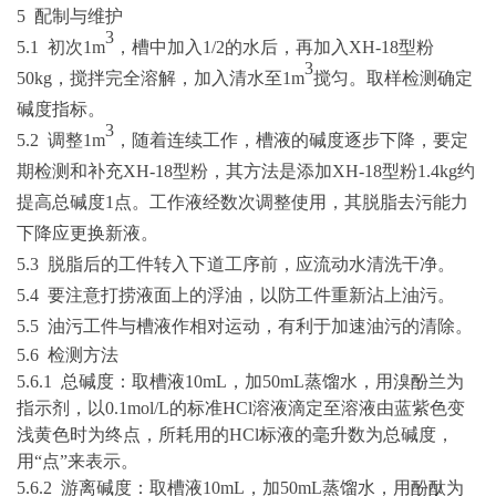
5 配制与维护
3
5
.1
初次
1
m
，槽中加入
1/2的水后，再加入XH-18型粉
3
50
kg
，搅拌完全溶解，加入清水至
1
m
搅匀。取样检测确定
碱度指标。
3
5.2
调整
1
m
，随着连续工作，槽液的碱度逐步下降，要定
期检测和补充
XH-18型粉，其方法是添加XH-18型粉1.4
kg
约
提高总碱度
1点。工作液经数次调整使用，其脱脂去污能力
下降应更换新液。
5.3
脱脂后的工件转入下道工序前，应流动水清洗干净。
5.4
要注意打捞液面上的浮油，以防工件重新沾上油污。
5.5
油污工件与槽液作相对运动，有利于加速油污的清除。
5
.
6 检测方法
5
.
6
.
1 总碱度：取槽液10
mL
，加
50mL蒸馏水，用溴酚兰为
指示剂，以
0.1mol/L
的标准
HCl溶液滴定至溶液由蓝紫色变
浅黄色时为终点，所耗用的HCl标液的毫升数为总碱度，
用“点”来表示。
5
.
6
.
2 游离碱度：取槽液10
mL
，加
50mL蒸馏水，用酚酞为