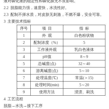
液对磷化液的稳定性和磷化膜无不良影响。
2.2
脱脂能力强，速度快，水洗性好。
2.3
配制不择水质，对皮肤无刺激，不燃不爆，安全可靠。
3 主要技术指标
序号
项
目
指
标
1
外
观
白色粉状物
2
配制浓度（
%）
5
3
工作液外观
乳白色液体
4
p
H值
8～9
5
总碱度
(
点
)
32～40
6
游离碱度
(
点
)
5～10
7
处理温度
(
℃
)
常温
(
＞
15)
8
处理时间
(min)
5～20
9
使用方法
浸渍、刷洗
4 工艺流程
脱脂
→水洗→接下工序