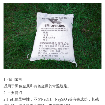
1 适用范围
适用于黑色金属和有色金属的常温脱脂。
2 主要特点
2.1
p
H值呈中性，不含N
aOH
、
N
a
SiO
等有害成份，其残
3
2