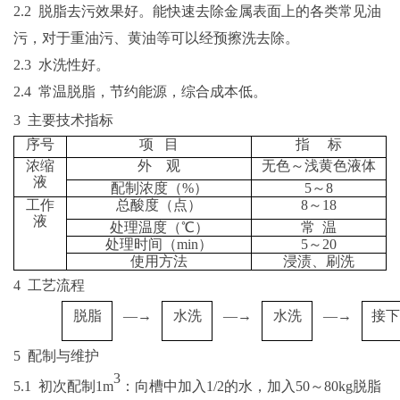
2.2
脱脂去污效果好。能快速去除金属表面上的各类常见油
污，对于重油污、黄油等可以经预擦洗去除。
2.3
水洗性好。
2.
4 常温脱脂，节约能源，综合成本低。
3 主要技术指标
序号
项
目
指
标
浓缩
外
观
无色～浅黄色液体
液
配制浓度（
%）
5～8
工作
总酸度（点）
8～18
液
处理温度（
℃）
常
温
处理时间（
min
）
5～20
使用方法
浸渍、刷洗
4 工艺流程
脱脂
—→
水洗
—→
水洗
—→
接下
5 配制与维护
3
5
.1
初次配制
1
m
：向槽中加入
1/2的水，加入50～80
kg
脱脂