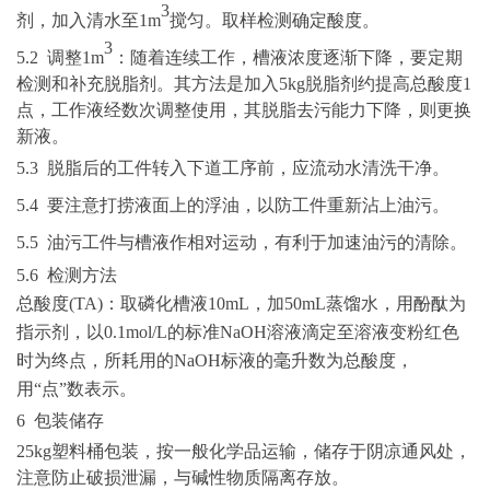
3
剂，加入清水至
1
m
搅匀。取样检测确定酸度。
3
5.2
调整
1
m
：随着连续工作，槽液浓度逐渐下降，要定期
检测和补充脱脂剂。其方法是加入
5
kg
脱脂剂约提高总酸度
1
点，工作液经数次调整使用，其脱脂去污能力下降，则更换
新液。
5.3
脱脂后的工件转入下道工序前，应流动水清洗干净。
5.4
要注意打捞液面上的浮油，以防工件重新沾上油污。
5.5
油污工件与槽液作相对运动，有利于加速油污的清除。
5.6 检测方法
总酸度
(TA)
：取磷化槽液
10
m
L，加50mL蒸馏水，用酚酞为
指示剂，以
0.1mol/L
的标准
N
aOH
溶液滴定至溶液变粉红色
时为终点，所耗用的
NaOH
标液的毫升数为总酸度，
用
“点”数表示。
6 包装储存
25
kg
塑料桶包装，按一般化学品运输，储存于阴凉通风处，
注意防止破损泄漏，与碱性物质隔离存放
。