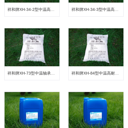
祥和牌XH-34-2型中温高耐蚀厚型磷化粉
祥和牌XH-34-3型中温高耐蚀普通型磷化粉
祥和牌XH-73型中温轴承高耐蚀磷化粉
祥和牌XH-84型中温高耐蚀黑磷化粉