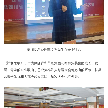
集团副总经理李文强先生在会上讲话
《祥和之歌》，作为伴随祥和节能集团与祥和涂装集团成长、发
展、竞争的企业歌曲，已成为祥和人每遇大会都必有的环节，长期
以来全体祥和人都会起立高唱，这次大会也不例外。