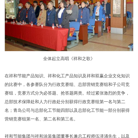
全体起立高唱《祥和之歌》
在祥和节能产品知识、祥和化工产品知识及祥和双赢企业文化知识
的比赛中，各参赛队分为行政竞赛组、总部营销竞赛组和子公司竞
赛组，竞赛方式分为必答题、抢答题两类。经过紧张激烈的竞争，
总部技术保障处和人力行政处分别获得行政竞赛组第一名与第二
名；青岛公司与总部化工节能四部以及总部化工节能一部分别获得
营销竞赛组第一名、第二名和第三名。
祥和节能集团与祥和涂装集团董事长兼总工程师伍泽涌先生，以及