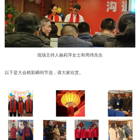
现场主持人杨莉萍女士和周伟先生
以下是大会精彩瞬间节选，请大家欣赏。