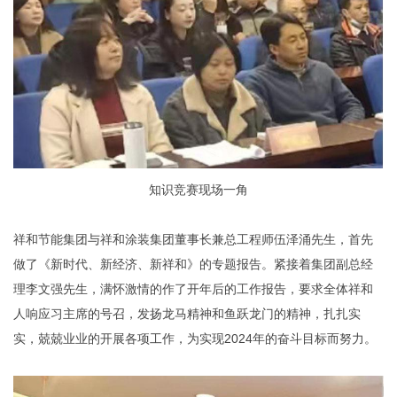
知识竞赛现场一角
祥和节能集团与祥和涂装集团董事长兼总工程师伍泽涌先生，首先
做了《新时代、新经济、新祥和》的专题报告。紧接着集团副总经
理李文强先生，满怀激情的作了开年后的工作报告，要求全体祥和
人响应习主席的号召，发扬龙马精神和鱼跃龙门的精神，扎扎实
实，兢兢业业的开展各项工作，为实现2024年的奋斗目标而努力。